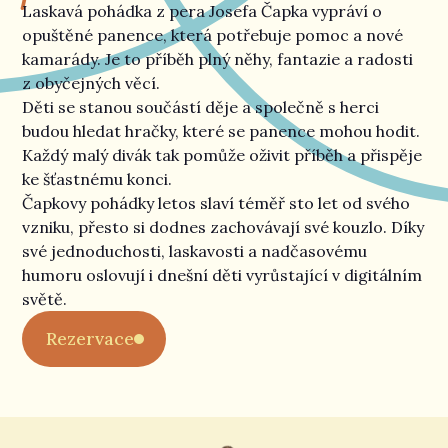
Laskavá pohádka z pera Josefa Čapka vypráví o
opuštěné panence, která potřebuje pomoc a nové
kamarády. Je to příběh plný něhy, fantazie a radosti
z obyčejných věcí.
Děti se stanou součástí děje a společně s herci
budou hledat hračky, které se panence mohou hodit.
Každý malý divák tak pomůže oživit příběh a přispěje
ke šťastnému konci.
Čapkovy pohádky letos slaví téměř sto let od svého
vzniku, přesto si dodnes zachovávají své kouzlo. Díky
své jednoduchosti, laskavosti a nadčasovému
humoru oslovují i dnešní děti vyrůstající v digitálním
Letos slaví pohádky o pejskovi a kočičce
světě.
téměř 100 let!
Rezervace
Příští rok uplyne 100 let od prvního vydání
oblíbených pohádek Josefa Čapka. Ve svém
repertoáru mám hned dvě z nich –
O
panence, která tence plakala
a
Jak si pejsek