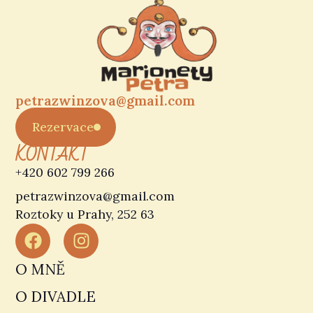
s kočičkou dělali k svátku dort
.
V repertoáru najdete také
Vánoční pohádku
o drakovi
, který se teprve učí, co znamenají
opravdové Vánoce.
Pohádky
petrazwinzova@gmail.com
Rezervace
KONTAKT
+420 602 799 266
petrazwinzova@gmail.com
Roztoky u Prahy, 252 63
O MNĚ
O DIVADLE