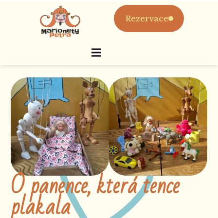
Rezervace
O panence, která tence
plakala